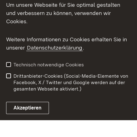
Um unsere Webseite für Sie optimal gestalten
X / Twitter
und verbessern zu können, verwenden wir
Cookies.
Youtube
Weitere Informationen zu Cookies erhalten Sie in
Zum 
unserer
Datenschutzerklärung
.
Kontakt
Datenschutz
Benutzungshinweise
Erklärung zur
Technisch notwendige Cookies
Barrierefreiheit
Drittanbieter-Cookies (Social-Media-Elemente von
Impressum
Cookies
Facebook, X / Twitter und Google werden auf der
gesamten Webseite aktiviert.)
Akzeptieren
Link zum Landesportal