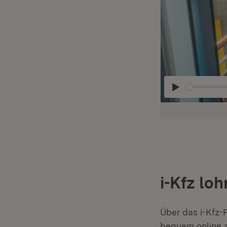
Abspielen
i-Kfz loh
Über das i-Kfz-P
bequem online a