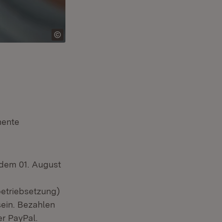
mente
 dem 01. August
betriebsetzung)
ein. Bezahlen
er PayPal.