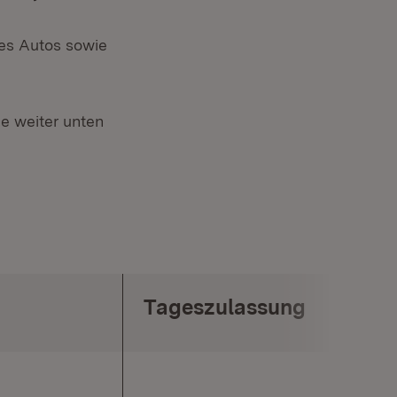
res Autos sowie
ie weiter unten
g
Tageszulassung