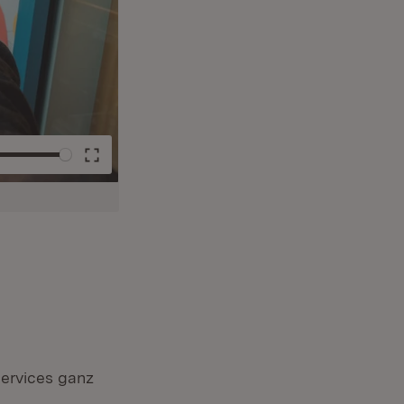
e
Enter
fullscreen
Services ganz