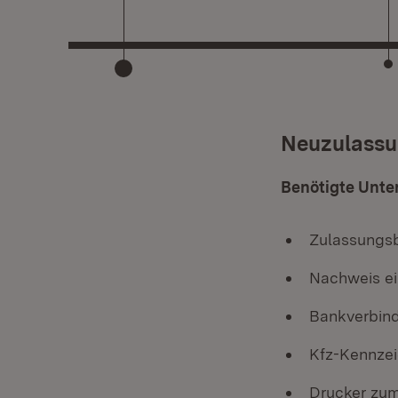
:
Neuzulass
Benötigte Unte
Zulassungsbe
Nachweis ei
Bankverbind
Kfz-Kennzei
Drucker zum