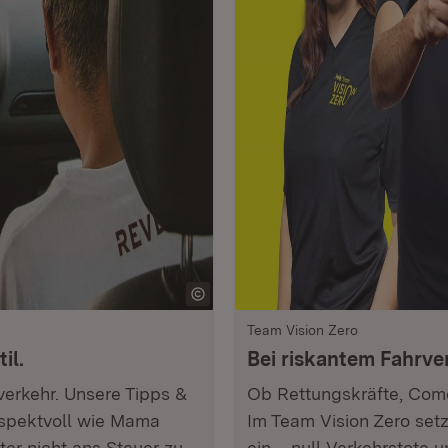
Team Vision Zero
il.
Bei riskantem Fahrver
verkehr. Unsere Tipps &
Ob Rettungskräfte, Come
respektvoll wie Mama
Im Team Vision Zero setz
er nicht ans Steuer zu
ein – null Verkehrstote 