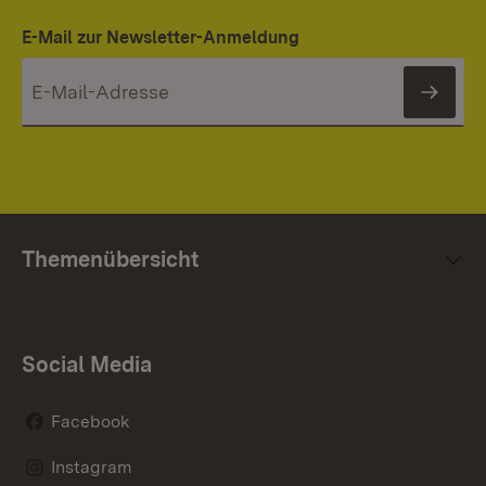
E-Mail zur Newsletter-Anmeldung
News
Themenübersicht
Social Media
Facebook
Instagram