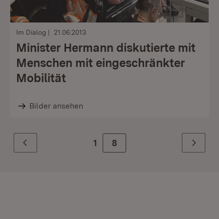
Im Dialog
21.06.2013
Minister Hermann diskutierte mit
Menschen mit eingeschränkter
Mobilität
Bilder ansehen
1
Zur Seite
8
Zurück
Weiter