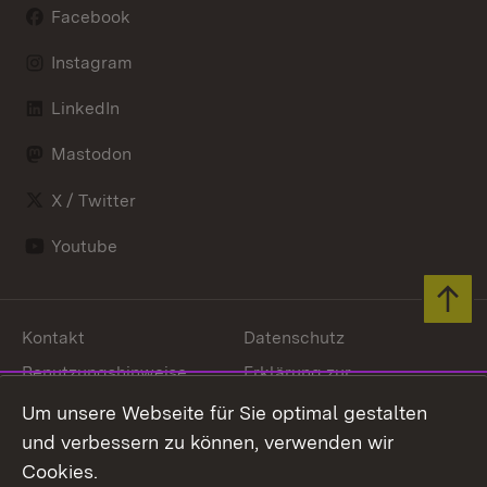
Facebook
Instagram
LinkedIn
Mastodon
X / Twitter
Youtube
Zum 
Kontakt
Datenschutz
Benutzungshinweise
Erklärung zur
Barrierefreiheit
Um unsere Webseite für Sie optimal gestalten
Impressum
Cookies
und verbessern zu können, verwenden wir
Cookies.