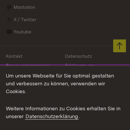
Mastodon
X / Twitter
Youtube
Zum 
Kontakt
Datenschutz
Benutzungshinweise
Erklärung zur
Barrierefreiheit
Um unsere Webseite für Sie optimal gestalten
Impressum
Cookies
und verbessern zu können, verwenden wir
Cookies.
Weitere Informationen zu Cookies erhalten Sie in
Link zum Landesportal
unserer
Datenschutzerklärung
.