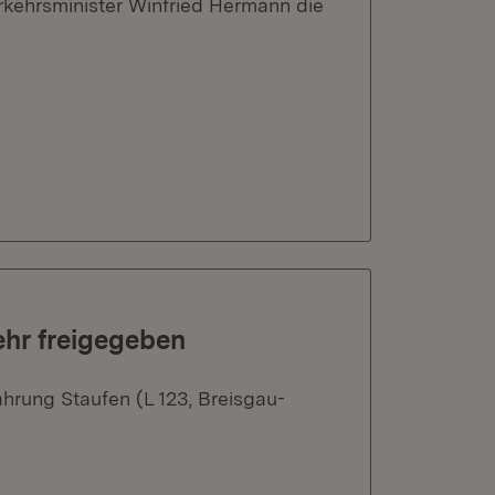
kehrsminister Winfried Hermann die
ehr freigegeben
hrung Staufen (L 123, Breisgau-