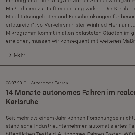
Freiburg und mit -10 µg/m³ an der Station Stuttgart 
Maßnahmen zur Luftreinhaltung wirken. Die Kombina
Mobilitätsangeboten und Einschränkungen für beson
erfolgreich“, so Verkehrsminister Winfried Hermann.
Mikrogramm kommt in allen belasteten Städten im ga
erreichen, müssen wir konsequent mit weiteren Maß
Mehr
03.07.2019
Autonomes Fahren
14 Monate autonomes Fahren im reale
Karlsruhe
Seit mehr als einem Jahr können Forschungseinricht
ständische Industrieunternehmen automatisiertes F
öffentlichen Testfeld Autonomes Fahren Baden-Würt