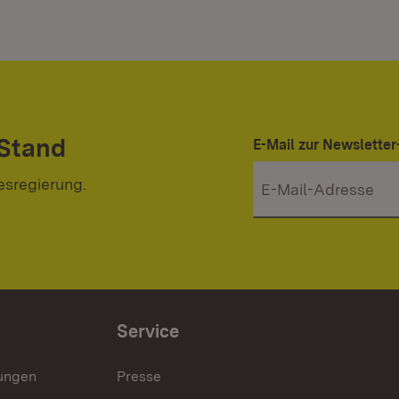
 Stand
E-Mail zur Newslett
esregierung.
Service
lungen
Presse