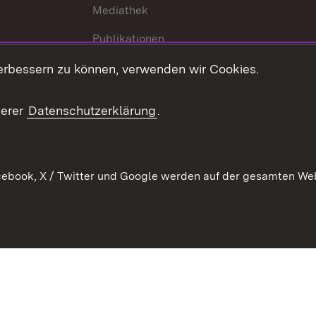
Mediathek
Publikationen
Stellen und Ausbildung
erbessern zu können, verwenden wir Cookies.
Kontaktformular
serer
Datenschutzerklärung
.
Verkehrsinformationen
ebook, X / Twitter und Google werden auf der gesamten Webs
Kontakt
Datenschutz
Benutzungshinweise
Erkläru