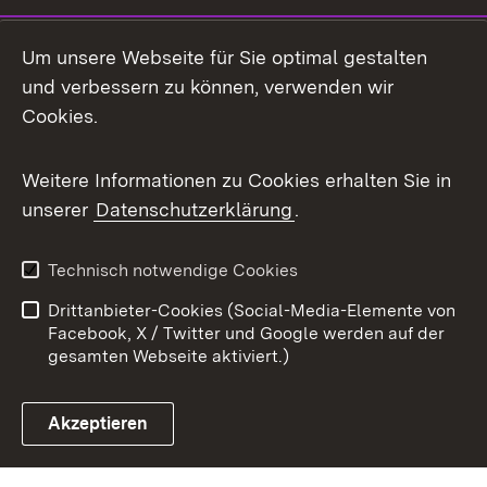
Mastodon
Um unsere Webseite für Sie optimal gestalten
X / Twitter
und verbessern zu können, verwenden wir
Cookies.
Youtube
Weitere Informationen zu Cookies erhalten Sie in
Zum 
unserer
Datenschutzerklärung
.
Kontakt
Datenschutz
Benutzungshinweise
Erklärung zur
Technisch notwendige Cookies
Barrierefreiheit
Drittanbieter-Cookies (Social-Media-Elemente von
Impressum
Cookies
Facebook, X / Twitter und Google werden auf der
gesamten Webseite aktiviert.)
Akzeptieren
Link zum Landesportal