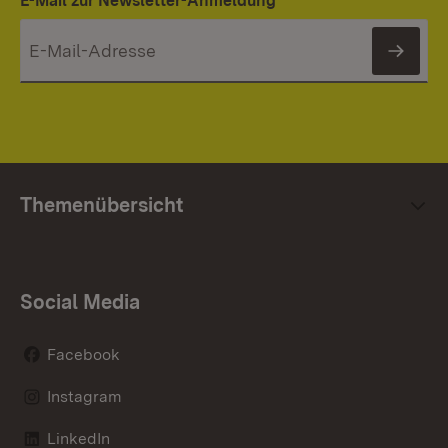
E-Mail zur Newsletter-Anmeldung
News
Themenübersicht
Social Media
Facebook
Instagram
LinkedIn