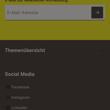
E-Mail zur Newsletter-Anmeldung
News
Themenübersicht
Social Media
Facebook
Instagram
LinkedIn