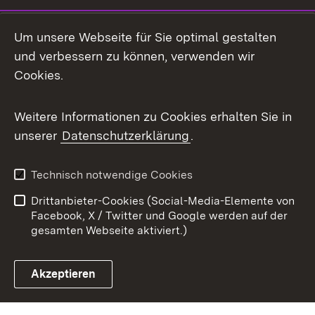
Mastodon
Um unsere Webseite für Sie optimal gestalten
X / Twitter
und verbessern zu können, verwenden wir
Cookies.
Youtube
Weitere Informationen zu Cookies erhalten Sie in
Zum 
unserer
Datenschutzerklärung
.
Kontakt
Datenschutz
Benutzungshinweise
Erklärung zur
Technisch notwendige Cookies
Barrierefreiheit
Drittanbieter-Cookies (Social-Media-Elemente von
Impressum
Cookies
Facebook, X / Twitter und Google werden auf der
gesamten Webseite aktiviert.)
Akzeptieren
Link zum Landesportal