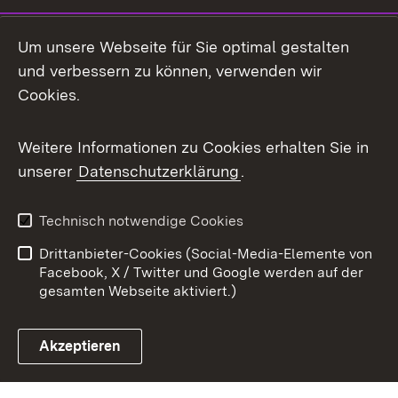
Mastodon
Um unsere Webseite für Sie optimal gestalten
X / Twitter
und verbessern zu können, verwenden wir
Cookies.
Youtube
Weitere Informationen zu Cookies erhalten Sie in
Zum 
unserer
Datenschutzerklärung
.
Kontakt
Datenschutz
Benutzungshinweise
Erklärung zur
Technisch notwendige Cookies
Barrierefreiheit
Drittanbieter-Cookies (Social-Media-Elemente von
Impressum
Cookies
Facebook, X / Twitter und Google werden auf der
gesamten Webseite aktiviert.)
Akzeptieren
Link zum Landesportal