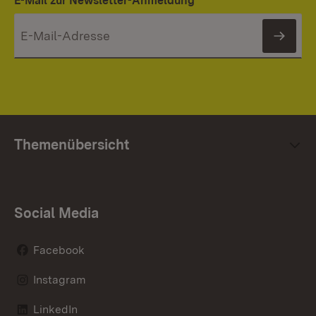
E-Mail zur Newsletter-Anmeldung
News
Themenübersicht
Social Media
Facebook
Instagram
LinkedIn