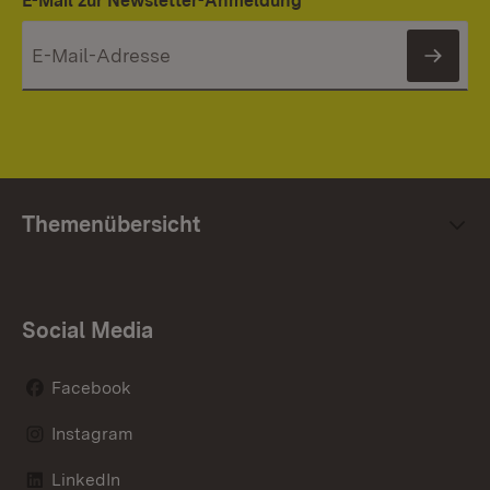
E-Mail zur Newsletter-Anmeldung
News
Themenübersicht
Social Media
Facebook
Instagram
LinkedIn