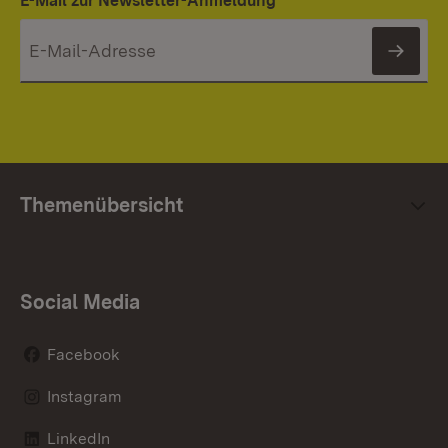
E-Mail zur Newsletter-Anmeldung
News
Themenübersicht
Social Media
Facebook
Instagram
LinkedIn