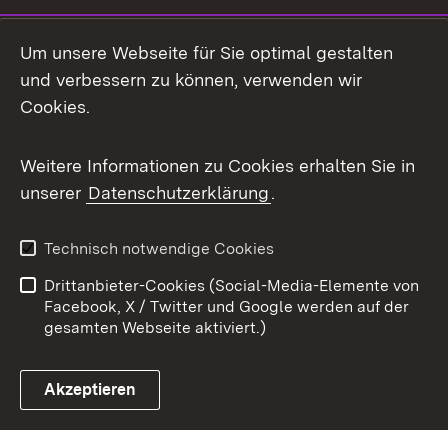
Mastodon
Um unsere Webseite für Sie optimal gestalten
X / Twitter
und verbessern zu können, verwenden wir
Cookies.
Youtube
Weitere Informationen zu Cookies erhalten Sie in
Zum 
unserer
Datenschutzerklärung
.
Kontakt
Datenschutz
Benutzungshinweise
Erklärung zur
Technisch notwendige Cookies
Barrierefreiheit
Drittanbieter-Cookies (Social-Media-Elemente von
Impressum
Cookies
Facebook, X / Twitter und Google werden auf der
gesamten Webseite aktiviert.)
Akzeptieren
Link zum Landesportal