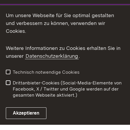
Mastodon
Um unsere Webseite für Sie optimal gestalten
X / Twitter
und verbessern zu können, verwenden wir
Cookies.
Youtube
Weitere Informationen zu Cookies erhalten Sie in
Zum 
unserer
Datenschutzerklärung
.
Kontakt
Datenschutz
Benutzungshinweise
Erklärung zur
Technisch notwendige Cookies
Barrierefreiheit
Drittanbieter-Cookies (Social-Media-Elemente von
Impressum
Cookies
Facebook, X / Twitter und Google werden auf der
gesamten Webseite aktiviert.)
Akzeptieren
Link zum Landesportal