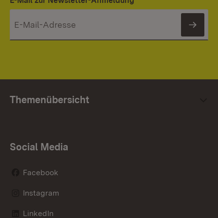
E-Mail zur Newsletter-Anmeldung
News
Themenübersicht
Social Media
Facebook
Instagram
LinkedIn