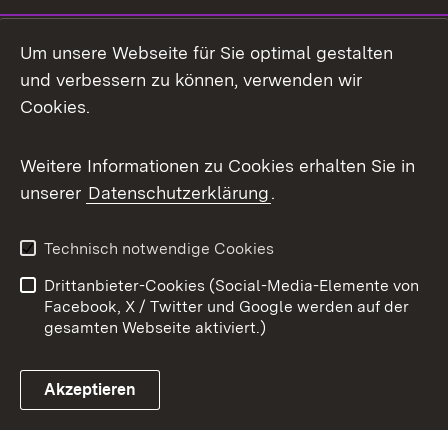
Mastodon
Um unsere Webseite für Sie optimal gestalten
X / Twitter
und verbessern zu können, verwenden wir
Cookies.
Youtube
Weitere Informationen zu Cookies erhalten Sie in
Zum 
unserer
Datenschutzerklärung
.
Kontakt
Datenschutz
Benutzungshinweise
Erklärung zur
Technisch notwendige Cookies
Barrierefreiheit
Drittanbieter-Cookies (Social-Media-Elemente von
Impressum
Cookies
Facebook, X / Twitter und Google werden auf der
gesamten Webseite aktiviert.)
Akzeptieren
Link zum Landesportal