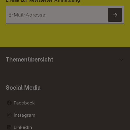
E-Mail zur Newsletter-Anmeldung
News
Themenübersicht
Social Media
Facebook
Instagram
LinkedIn