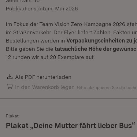
Seitenzahl: 16
Publikationsdatum: Mai 2026
Im Fokus der Team Vision Zero-Kampagne 2026 steht
im Straßenverkehr. Der Flyer liefert Zahlen, Fakten 
Bestellungen werden in
Verpackungseinheiten zu j
Bitte geben Sie die
tatsächliche Höhe der gewüns
12 runden wir auf 20 Exemplare auf.
Download:
Als PDF herunterladen
(Öffnet in neuem Fenster)
In den Warenkorb legen
Bitte akzeptieren Sie die tec
Plakat
Plakat „Deine Mutter fährt lieber Bus“