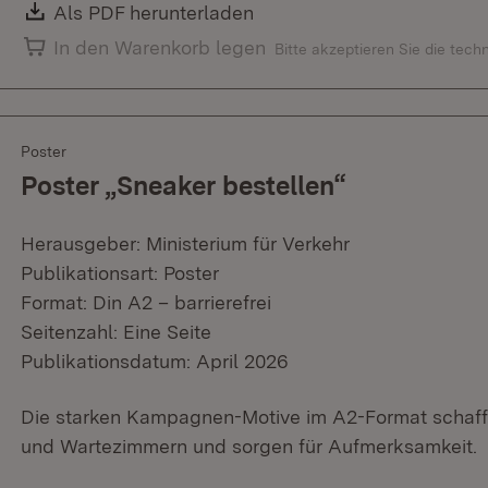
Download:
Als PDF herunterladen
(Öffnet in neuem Fenster)
In den Warenkorb legen
Bitte akzeptieren Sie die tec
Poster
Poster „Sneaker bestellen“
Herausgeber: Ministerium für Verkehr
Publikationsart: Poster
Format: Din A2 – barrierefrei
Seitenzahl: Eine Seite
Publikationsdatum: April 2026
Die starken Kampagnen-Motive im A2-Format schaffe
und Wartezimmern und sorgen für Aufmerksamkeit.