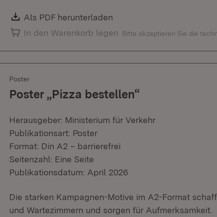
Download:
Als PDF herunterladen
(Öffnet in neuem Fenster)
In den Warenkorb legen
Bitte akzeptieren Sie die tec
Poster
Poster „Pizza bestellen“
Herausgeber: Ministerium für Verkehr
Publikationsart: Poster
Format: Din A2 – barrierefrei
Seitenzahl: Eine Seite
Publikationsdatum: April 2026
Die starken Kampagnen-Motive im A2-Format schaffe
und Wartezimmern und sorgen für Aufmerksamkeit.