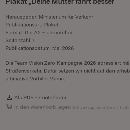
Plakat „Deine Mutter fährt besser“
Herausgeber: Ministerium für Verkehr
Publikationsart: Plakat
Format: Din A2 – barrierefrei
Seitenzahl: 1
Publikationsdatum: Mai 2026
Die Team Vision Zero-Kampagne 2026 adressiert män
Straßenverkehr. Dafür setzen wir nicht auf den erho
ultimative Vorbild: Mama.
Download:
Als PDF herunterladen
(Öffnet in neuem Fenster)
In den Warenkorb legen
Bitte akzeptieren Sie die tec