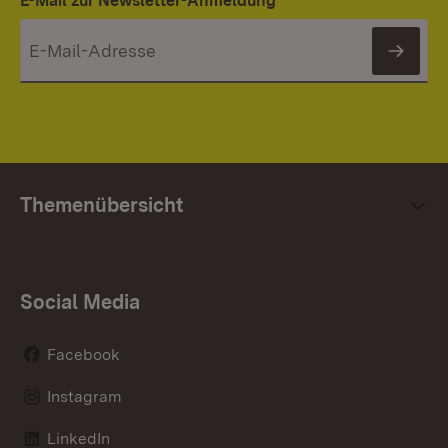
E-Mail zur Newsletter-Anmeldung
News
Themenübersicht
Social Media
Facebook
Instagram
LinkedIn