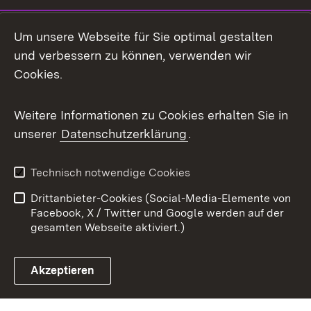
Mastodon
Um unsere Webseite für Sie optimal gestalten
X / Twitter
und verbessern zu können, verwenden wir
Cookies.
Youtube
Weitere Informationen zu Cookies erhalten Sie in
Zum 
unserer
Datenschutzerklärung
.
Kontakt
Datenschutz
Benutzungshinweise
Erklärung zur
Technisch notwendige Cookies
Barrierefreiheit
Drittanbieter-Cookies (Social-Media-Elemente von
Impressum
Cookies
Facebook, X / Twitter und Google werden auf der
gesamten Webseite aktiviert.)
Akzeptieren
Link zum Landesportal