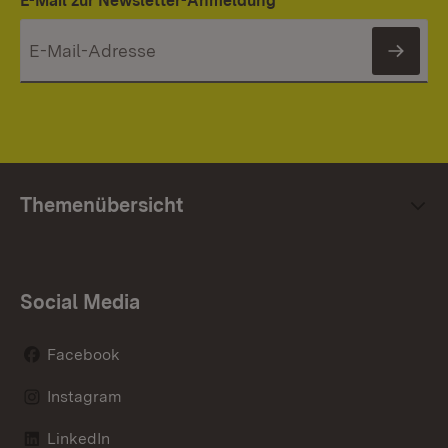
E-Mail zur Newsletter-Anmeldung
News
Themenübersicht
Social Media
Facebook
Instagram
LinkedIn