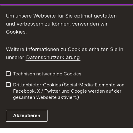
Mastodon
Um unsere Webseite für Sie optimal gestalten
X / Twitter
und verbessern zu können, verwenden wir
Cookies.
Youtube
Weitere Informationen zu Cookies erhalten Sie in
Zum 
unserer
Datenschutzerklärung
.
Kontakt
Datenschutz
Benutzungshinweise
Erklärung zur
Technisch notwendige Cookies
Barrierefreiheit
Drittanbieter-Cookies (Social-Media-Elemente von
Impressum
Cookies
Facebook, X / Twitter und Google werden auf der
gesamten Webseite aktiviert.)
Akzeptieren
Link zum Landesportal