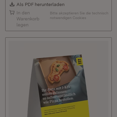
Download:
Als PDF herunterladen
(Öffnet in neuem Fenste
In den
Bitte akzeptieren Sie die technisch
notwendigen Cookies
Warenkorb
legen