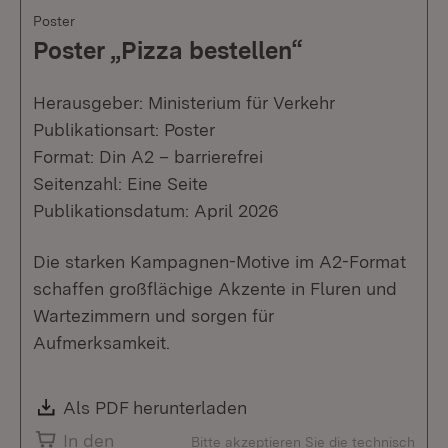
Poster
Poster „Pizza bestellen“
Herausgeber: Ministerium für Verkehr
Publikationsart: Poster
Format: Din A2 – barrierefrei
Seitenzahl: Eine Seite
Publikationsdatum: April 2026
Die starken Kampagnen-Motive im A2-Format
schaffen großflächige Akzente in Fluren und
Wartezimmern und sorgen für
Aufmerksamkeit.
Download:
Als PDF herunterladen
(Öffnet in neuem Fenste
In den
Bitte akzeptieren Sie die technisch