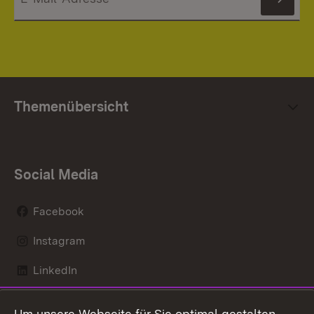
News
Themenübersicht
Social Media
Facebook
Instagram
LinkedIn
Mastodon
Um unsere Webseite für Sie optimal gestalten