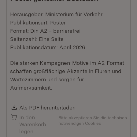
Herausgeber: Ministerium für Verkehr
Publikationsart: Poster
Format: Din A2 – barrierefrei
Seitenzahl: Eine Seite
Publikationsdatum: April 2026
Die starken Kampagnen-Motive im A2-Format
schaffen großflächige Akzente in Fluren und
Wartezimmern und sorgen für
Aufmerksamkeit.
Download:
Als PDF herunterladen
(Öffnet in neuem Fenste
In den
Bitte akzeptieren Sie die technisch
notwendigen Cookies
Warenkorb
legen