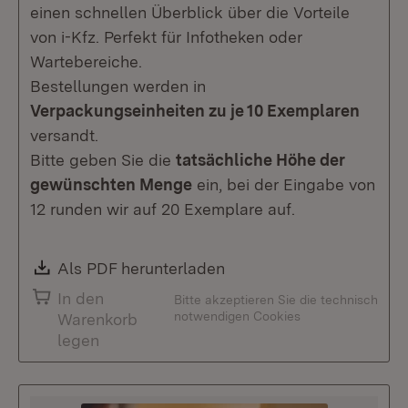
einen schnellen Überblick über die Vorteile
von i-Kfz. Perfekt für Infotheken oder
Wartebereiche.
Bestellungen werden in
Verpackungseinheiten zu je 10 Exemplaren
versandt.
Bitte geben Sie die
tatsächliche Höhe der
gewünschten Menge
ein, bei der Eingabe von
12 runden wir auf 20 Exemplare auf.
Download:
Als PDF herunterladen
(Öffnet in neuem Fenste
In den
Bitte akzeptieren Sie die technisch
notwendigen Cookies
Warenkorb
legen