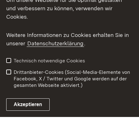
X / Twitter
und verbessern zu können, verwenden wir
Cookies.
Youtube
Weitere Informationen zu Cookies erhalten Sie in
Zum 
unserer
Datenschutzerklärung
.
Kontakt
Datenschutz
Benutzungshinweise
Erklärung zur
Technisch notwendige Cookies
Barrierefreiheit
Drittanbieter-Cookies (Social-Media-Elemente von
Impressum
Cookies
Facebook, X / Twitter und Google werden auf der
gesamten Webseite aktiviert.)
Akzeptieren
Link zum Landesportal