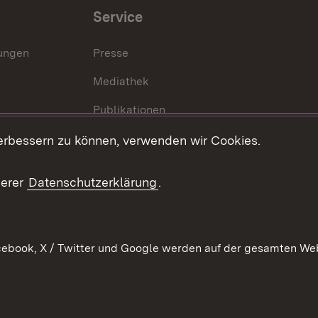
Service
lungen
Presse
Mediathek
Publikationen
Stellen und Ausbildung
erbessern zu können, verwenden wir Cookies.
Kontaktformular
serer
Datenschutzerklärung
.
Verkehrsinformationen
ebook, X / Twitter und Google werden auf der gesamten Webs
Kontakt
Datenschutz
Benutzungshinweise
Erkläru