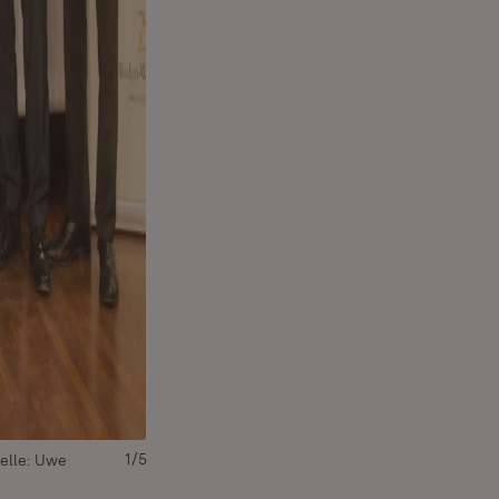
1/5
uelle: Uwe