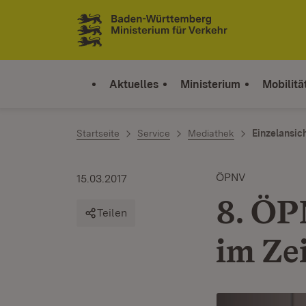
Zum Inhalt springen
Link zur Startseite
Aktuelles
Ministerium
Mobilitä
Startseite
Service
Mediathek
Einzelansic
ÖPNV
15.03.2017
8. ÖP
Teilen
im Ze