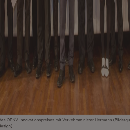
r des ÖPNV-Innovationspreises mit Verkehrsminister Hermann (Bilderq
esign)