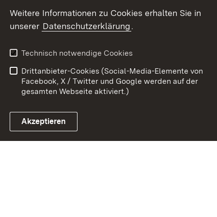
Weitere Informationen zu Cookies erhalten Sie in
Zum 
unserer
Datenschutzerklärung
.
Kontakt
Datenschutz
Benutzungshinweise
Erklärung zur
Technisch notwendige Cookies
Barrierefreiheit
Drittanbieter-Cookies (Social-Media-Elemente von
Impressum
Cookies
Facebook, X / Twitter und Google werden auf der
gesamten Webseite aktiviert.)
Akzeptieren
Link zum Landesportal