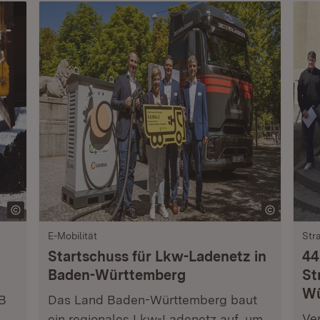
E-Mobilität
Str
Startschuss für Lkw-Ladenetz in
44
Baden-Württemberg
St
Wü
 B
Das Land Baden-Württemberg baut
Ve
ein regionales Lkw-Ladenetz auf, um