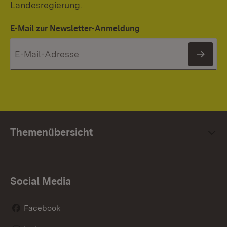
Landesregierung.
E-Mail zur Newsletter-Anmeldung
News
Themenübersicht
Social Media
Facebook