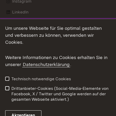
Instagram
LinkedIn
Mastodon
Um unsere Webseite für Sie optimal gestalten
X / Twitter
und verbessern zu können, verwenden wir
Cookies.
Youtube
Weitere Informationen zu Cookies erhalten Sie in
Zum 
unserer
Datenschutzerklärung
.
Kontakt
Datenschutz
Benutzungshinweise
Erklärung zur
Technisch notwendige Cookies
Barrierefreiheit
Drittanbieter-Cookies (Social-Media-Elemente von
Impressum
Cookies
Facebook, X / Twitter und Google werden auf der
gesamten Webseite aktiviert.)
Akzeptieren