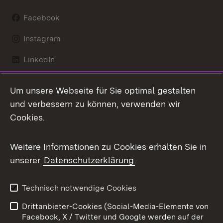
Facebook
Instagram
LinkedIn
Mastodon
Um unsere Webseite für Sie optimal gestalten
X / Twitter
und verbessern zu können, verwenden wir
Cookies.
Youtube
Weitere Informationen zu Cookies erhalten Sie in
Zum 
unserer
Datenschutzerklärung
.
Kontakt
Datenschutz
Benutzungshinweise
Erklärung zur
Technisch notwendige Cookies
Barrierefreiheit
Drittanbieter-Cookies (Social-Media-Elemente von
Impressum
Cookies
Facebook, X / Twitter und Google werden auf der