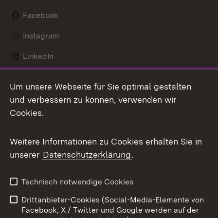
Facebook
Instagram
LinkedIn
Mastodon
Um unsere Webseite für Sie optimal gestalten
X / Twitter
und verbessern zu können, verwenden wir
Cookies.
Youtube
Weitere Informationen zu Cookies erhalten Sie in
Zum 
unserer
Datenschutzerklärung
.
Kontakt
Datenschutz
Benutzungshinweise
Erklärung zur
Technisch notwendige Cookies
Barrierefreiheit
Drittanbieter-Cookies (Social-Media-Elemente von
Impressum
Cookies
Facebook, X / Twitter und Google werden auf der