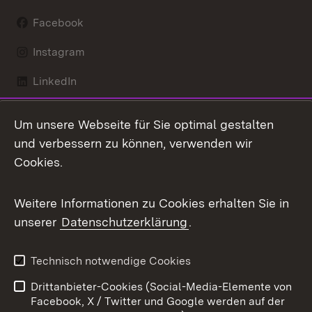
Facebook
Instagram
LinkedIn
Mastodon
Um unsere Webseite für Sie optimal gestalten
X / Twitter
und verbessern zu können, verwenden wir
Cookies.
Youtube
Weitere Informationen zu Cookies erhalten Sie in
Zum 
unserer
Datenschutzerklärung
.
Kontakt
Datenschutz
Benutzungshinweise
Erklärung zur
Technisch notwendige Cookies
Barrierefreiheit
Drittanbieter-Cookies (Social-Media-Elemente von
Impressum
Cookies
Facebook, X / Twitter und Google werden auf der