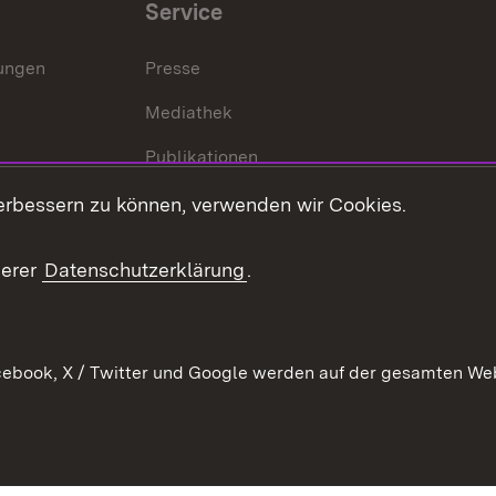
Service
lungen
Presse
Mediathek
Publikationen
Stellen und Ausbildung
erbessern zu können, verwenden wir Cookies.
Kontaktformular
serer
Datenschutzerklärung
.
Verkehrsinformationen
ebook, X / Twitter und Google werden auf der gesamten Webs
Kontakt
Datenschutz
Benutzungshinweise
Erkläru