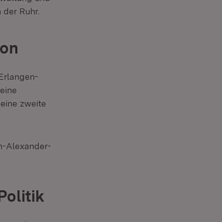
 der Ruhr.
ion
 Erlangen-
seine
eine zweite
ch-Alexander-
olitik