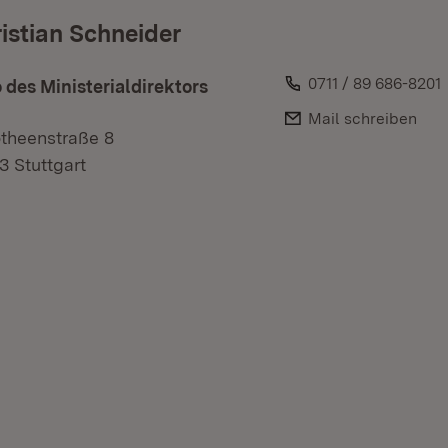
istian Schneider
Telefon:
0711 / 89 686-8201
 des Ministerialdirektors
E-Mail:
Mail schreiben
theenstraße 8
3 Stuttgart