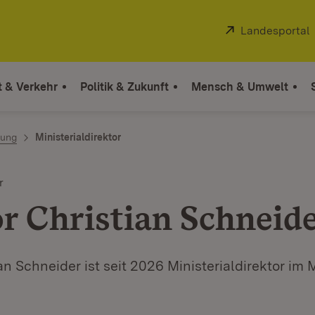
Extern:
Landesportal
t & Verkehr
Politik & Zukunft
Mensch & Umwelt
tung
Ministerialdirektor
r
r Christian Schneid
an Schneider ist seit 2026 Ministerialdirektor im 