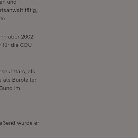
sen und
tsanwalt tätig,
te.
ann aber 2002
 für die CDU-
sekretärs, als
 als Büroleiter
 Bund im
ießend wurde er