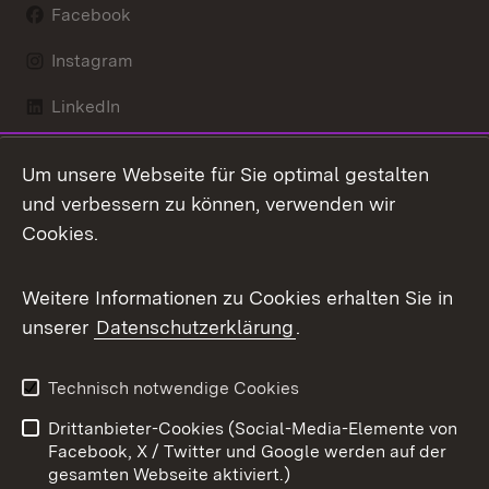
Facebook
Instagram
LinkedIn
Mastodon
Um unsere Webseite für Sie optimal gestalten
X / Twitter
und verbessern zu können, verwenden wir
Cookies.
Youtube
Weitere Informationen zu Cookies erhalten Sie in
Zum 
unserer
Datenschutzerklärung
.
Kontakt
Datenschutz
Benutzungshinweise
Erklärung zur
Technisch notwendige Cookies
Barrierefreiheit
Drittanbieter-Cookies (Social-Media-Elemente von
Impressum
Cookies
Facebook, X / Twitter und Google werden auf der
gesamten Webseite aktiviert.)