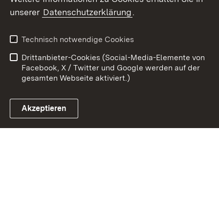
Zum 
unserer
Datenschutzerklärung
.
Kontakt
Datenschutz
Benutzungshinweise
Erklärung zur
Technisch notwendige Cookies
Barrierefreiheit
Drittanbieter-Cookies (Social-Media-Elemente von
Impressum
Cookies
Facebook, X / Twitter und Google werden auf der
gesamten Webseite aktiviert.)
Akzeptieren
Link zum Landesportal