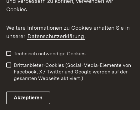
und verbessern zu können, verwenden wir
Cookies.
Youtube
Weitere Informationen zu Cookies erhalten Sie in
Zum 
unserer
Datenschutzerklärung
.
Kontakt
Datenschutz
Benutzungshinweise
Erklärung zur
Technisch notwendige Cookies
Barrierefreiheit
Drittanbieter-Cookies (Social-Media-Elemente von
Impressum
Cookies
Facebook, X / Twitter und Google werden auf der
gesamten Webseite aktiviert.)
Akzeptieren
Link zum Landesportal