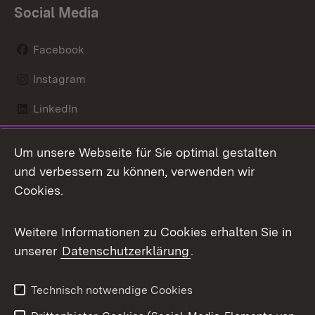
Social Media
Facebook
Instagram
LinkedIn
Mastodon
Um unsere Webseite für Sie optimal gestalten
X / Twitter
und verbessern zu können, verwenden wir
Cookies.
Youtube
Weitere Informationen zu Cookies erhalten Sie in
Zum 
unserer
Datenschutzerklärung
.
Kontakt
Datenschutz
Benutzungshinweise
Erklärung zur
Technisch notwendige Cookies
Barrierefreiheit