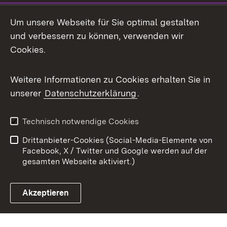
Mastodon
Um unsere Webseite für Sie optimal gestalten
X / Twitter
und verbessern zu können, verwenden wir
Cookies.
Youtube
Weitere Informationen zu Cookies erhalten Sie in
Zum 
unserer
Datenschutzerklärung
.
Kontakt
Datenschutz
Benutzungshinweise
Erklärung zur
Technisch notwendige Cookies
Barrierefreiheit
Drittanbieter-Cookies (Social-Media-Elemente von
Impressum
Cookies
Facebook, X / Twitter und Google werden auf der
gesamten Webseite aktiviert.)
Akzeptieren
Link zum Landesportal