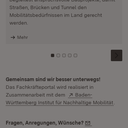
Straßen, Brücken und Tunnel den
Mobilitätsbedürfnissen im Land gerecht
werden.
Mehr
Zu Kachel: 0
Zu Kachel: 1
Zu Kachel: 2
Zu Kachel: 3
Zu Kachel: 4
Gemeinsam sind wir besser unterwegs!
Das Fachkräfteportal wird realisiert in
Extern:
Zusammenarbeit mit dem
Baden-
(Öffne
Württemberg Institut für Nachhaltige Mobilität
.
E-Mail:
Fragen, Anregungen, Wünsche?