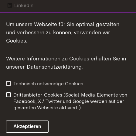
LinkedIn
Mastodon
Um unsere Webseite für Sie optimal gestalten
X / Twitter
und verbessern zu können, verwenden wir
Cookies.
Youtube
Weitere Informationen zu Cookies erhalten Sie in
Zum 
unserer
Datenschutzerklärung
.
Kontakt
Datenschutz
Benutzungshinweise
Erklärung zur
Technisch notwendige Cookies
Barrierefreiheit
Drittanbieter-Cookies (Social-Media-Elemente von
Impressum
Cookies
Facebook, X / Twitter und Google werden auf der
gesamten Webseite aktiviert.)
Akzeptieren
Link zum Landesportal