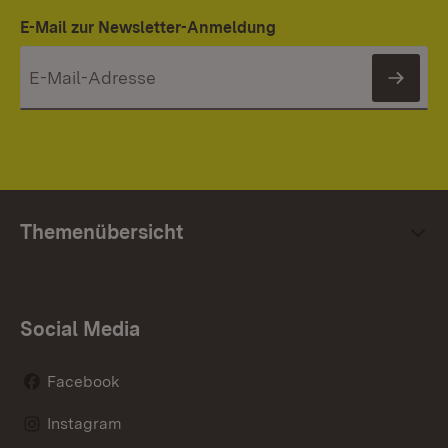
E-Mail zur Newsletter-Anmeldung
News
Themenübersicht
Social Media
Facebook
Instagram