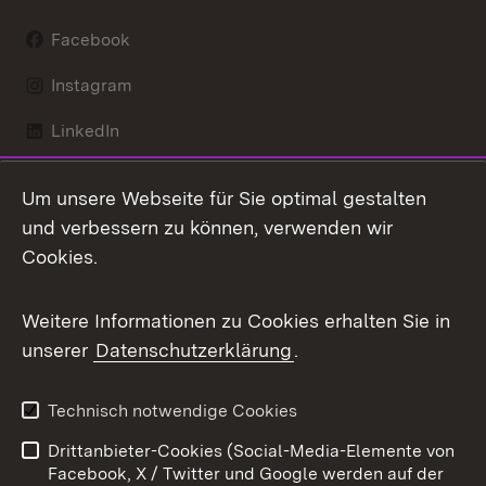
Facebook
Instagram
LinkedIn
Mastodon
Um unsere Webseite für Sie optimal gestalten
X / Twitter
und verbessern zu können, verwenden wir
Cookies.
Youtube
Weitere Informationen zu Cookies erhalten Sie in
Zum 
unserer
Datenschutzerklärung
.
Kontakt
Datenschutz
Benutzungshinweise
Erklärung zur
Technisch notwendige Cookies
Barrierefreiheit
Drittanbieter-Cookies (Social-Media-Elemente von
Impressum
Cookies
Facebook, X / Twitter und Google werden auf der