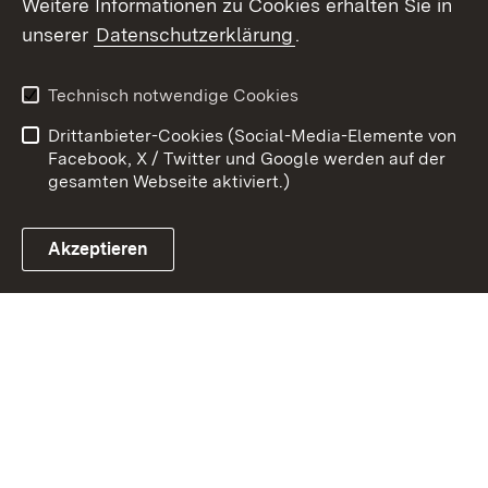
Weitere Informationen zu Cookies erhalten Sie in
Zum 
unserer
Datenschutzerklärung
.
Kontakt
Datenschutz
Benutzungshinweise
Erklärung zur
Technisch notwendige Cookies
Barrierefreiheit
Drittanbieter-Cookies (Social-Media-Elemente von
Impressum
Cookies
Facebook, X / Twitter und Google werden auf der
gesamten Webseite aktiviert.)
Akzeptieren
Link zum Landesportal