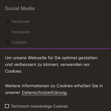
Social Media
Facebook
Instagram
LinkedIn
Mastodon
Um unsere Webseite für Sie optimal gestalten
X / Twitter
und verbessern zu können, verwenden wir
Cookies.
Youtube
Weitere Informationen zu Cookies erhalten Sie in
Zum 
unserer
Datenschutzerklärung
.
Kontakt
Datenschutz
Benutzungshinweise
Erklärung zur
Technisch notwendige Cookies
Barrierefreiheit