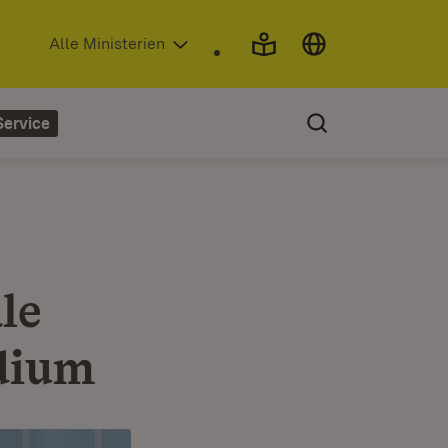
(Öffnet in neuem Fenster)
Alle Ministerien
Service
le
dium