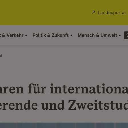
Extern:
Landesportal
t & Verkehr
Politik & Zukunft
Mensch & Umwelt
ht
ren für internationa
erende und Zweitstu