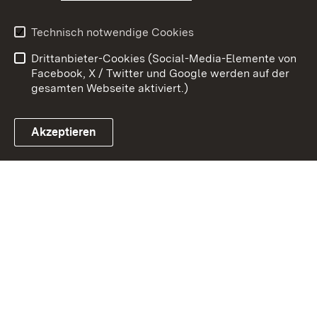
Benutzungshinweise
Erklärung zur
Technisch notwendige Cookies
Barrierefreiheit
Drittanbieter-Cookies (Social-Media-Elemente von
Impressum
Cookies
Facebook, X / Twitter und Google werden auf der
gesamten Webseite aktiviert.)
Akzeptieren
Link zum Landesportal