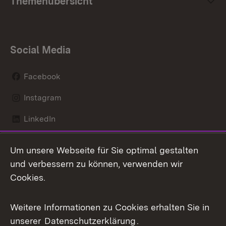
Themenübersicht
Social Media
Facebook
Instagram
LinkedIn
Mastodon
Um unsere Webseite für Sie optimal gestalten
X / Twitter
und verbessern zu können, verwenden wir
Cookies.
Youtube
Weitere Informationen zu Cookies erhalten Sie in
Zum 
unserer
Datenschutzerklärung
.
Kontakt
Datenschutz