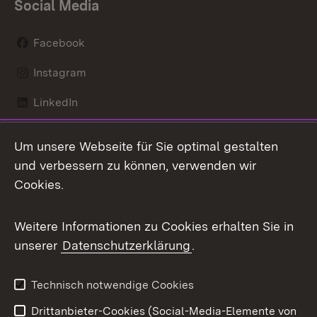
Social Media
Facebook
Instagram
LinkedIn
Mastodon
Um unsere Webseite für Sie optimal gestalten
X / Twitter
und verbessern zu können, verwenden wir
Cookies.
Youtube
Weitere Informationen zu Cookies erhalten Sie in
Zum 
unserer
Datenschutzerklärung
.
Kontakt
Datenschutz
Benutzungshinweise
Erklärung zur
Technisch notwendige Cookies
Barrierefreiheit
Drittanbieter-Cookies (Social-Media-Elemente von
Impressum
Cookies