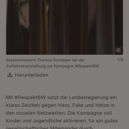
Au
1/6
Staatsministerin Theresa Schopper bei der
Auftaktveranstaltung zur Kampagne #RespektBW.
Download:
Herunterladen
(Öffnet in neuem Fenster)
Mit #RespektBW setzt die Landesregierung ein
klares Zeichen gegen Hass, Fake und Hetze in
den sozialen Netzwerken. Die Kampagne soll
Kinder und Jugendliche aktivieren, für ein gutes
gesellschaftliches Miteinander durch