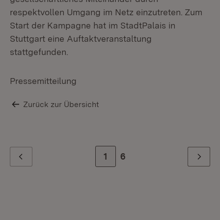
respektvollen Umgang im Netz einzutreten. Zum
Start der Kampagne hat im StadtPalais in
Stuttgart eine Auftaktveranstaltung
stattgefunden.
Pressemitteilung
Zurück zur Übersicht
Zur Seite
1
Zur letzten Seite
6
Zurück
Weiter