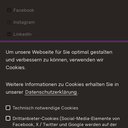
Facebook
Instagram
LinkedIn
Mastodon
Um unsere Webseite für Sie optimal gestalten
X / Twitter
und verbessern zu können, verwenden wir
Cookies.
Youtube
Weitere Informationen zu Cookies erhalten Sie in
Zum 
unserer
Datenschutzerklärung
.
Kontakt
Datenschutz
Benutzungshinweise
Erklärung zur
Technisch notwendige Cookies
Barrierefreiheit
Drittanbieter-Cookies (Social-Media-Elemente von
Impressum
Cookies
Facebook, X / Twitter und Google werden auf der