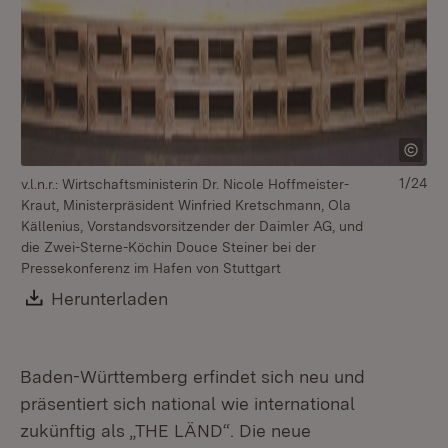
1/24
v.l.n.r.: Wirtschaftsministerin Dr. Nicole Hoffmeister-
v.l
Kraut, Ministerpräsident Winfried Kretschmann, Ola
Wi
Källenius, Vorstandsvorsitzender der Daimler AG, und
Mi
die Zwei-Sterne-Köchin Douce Steiner bei der
Vo
Pressekonferenz im Hafen von Stuttgart
St
im
Download:
Herunterladen
(Öffnet in neuem Fenster)
Baden-Württemberg erfindet sich neu und
präsentiert sich national wie international
zukünftig als „THE LÄND“. Die neue