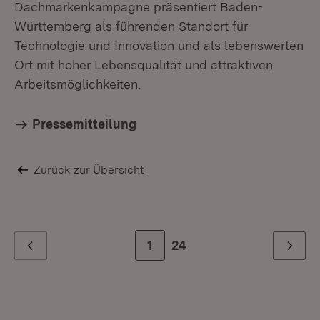
Dachmarkenkampagne präsentiert Baden-
Württemberg als führenden Standort für
Technologie und Innovation und als lebenswerten
Ort mit hoher Lebensqualität und attraktiven
Arbeitsmöglichkeiten.
Pressemitteilung
Zurück zur Übersicht
Zur Seite
1
Zur letzten Seite
24
Zurück
Weiter