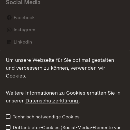
Social Media
Facebook
Instagram
LinkedIn
Mastodon
Um unsere Webseite für Sie optimal gestalten
X / Twitter
und verbessern zu können, verwenden wir
Cookies.
Youtube
Weitere Informationen zu Cookies erhalten Sie in
Zum 
unserer
Datenschutzerklärung
.
Kontakt
Datenschutz
Benutzungshinweise
Erklärung zur
Technisch notwendige Cookies
Barrierefreiheit
Drittanbieter-Cookies (Social-Media-Elemente von
Impressum
Cookies