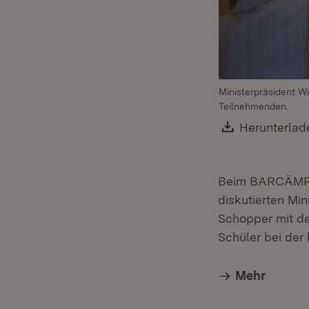
Ministerpräsident W
Teilnehmenden.
Download:
Herunterlad
Beim BARCÄMP „E
diskutierten Mi
Schopper mit de
Schüler bei der 
Mehr