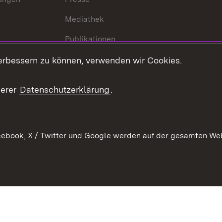
Mediathek
Publikationen
Stellen und Ausbildung
erbessern zu können, verwenden wir Cookies.
Kontaktformular
serer
Datenschutzerklärung
.
Verkehrsinformationen
ebook, X / Twitter und Google werden auf der gesamten Webs
Kontakt
Datenschutz
Benutzungshinweise
Erkläru