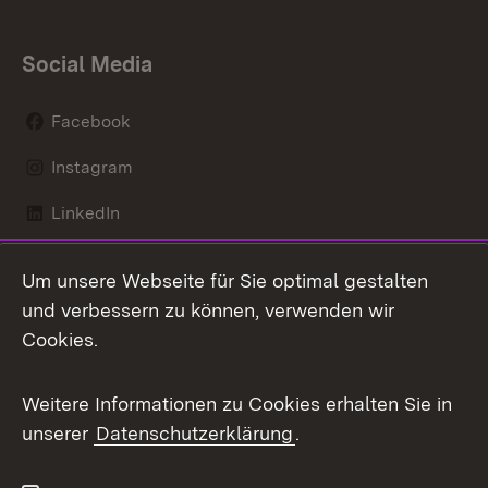
Social Media
Facebook
Instagram
LinkedIn
Mastodon
Um unsere Webseite für Sie optimal gestalten
X / Twitter
und verbessern zu können, verwenden wir
Cookies.
Youtube
Weitere Informationen zu Cookies erhalten Sie in
Zum 
unserer
Datenschutzerklärung
.
Kontakt
Datenschutz
Benutzungshinweise
Erklärung zur