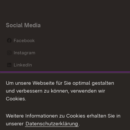
Social Media
Facebook
Instagram
LinkedIn
Mastodon
Um unsere Webseite für Sie optimal gestalten
X / Twitter
und verbessern zu können, verwenden wir
Cookies.
Youtube
Weitere Informationen zu Cookies erhalten Sie in
Zum 
unserer
Datenschutzerklärung
.
Kontakt
Datenschutz