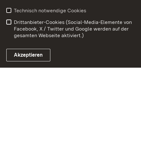
Benutzungshinweise
Erklärung zur
Technisch notwendige Cookies
Barrierefreiheit
Drittanbieter-Cookies (Social-Media-Elemente von
Impressum
Cookies
Facebook, X / Twitter und Google werden auf der
gesamten Webseite aktiviert.)
Akzeptieren
Link zum Landesportal