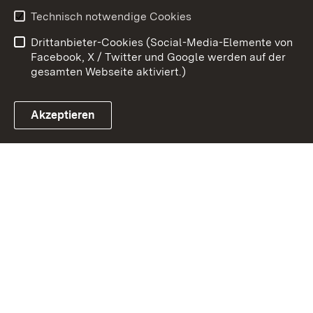
Benutzungshinweise
Erklärung zur
Technisch notwendige Cookies
Barrierefreiheit
Drittanbieter-Cookies (Social-Media-Elemente von
Impressum
Cookies
Facebook, X / Twitter und Google werden auf der
gesamten Webseite aktiviert.)
Akzeptieren
Link zum Landesportal