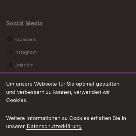
Social Media
Facebook
Instagram
LinkedIn
Mastodon
Um unsere Webseite für Sie optimal gestalten
X / Twitter
und verbessern zu können, verwenden wir
Cookies.
Youtube
Weitere Informationen zu Cookies erhalten Sie in
Zum 
unserer
Datenschutzerklärung
.
Kontakt
Datenschutz