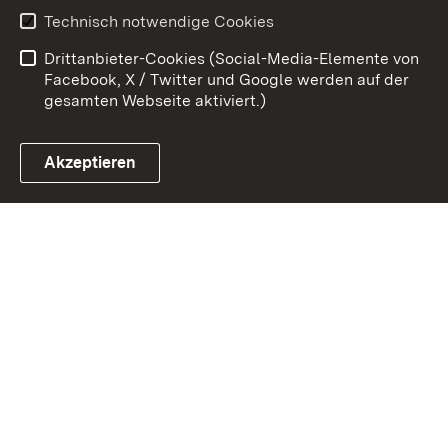
Benutzungshinweise
Erklärung zur
Technisch notwendige Cookies
Barrierefreiheit
Drittanbieter-Cookies (Social-Media-Elemente von
Impressum
Cookies
Facebook, X / Twitter und Google werden auf der
gesamten Webseite aktiviert.)
Akzeptieren
Link zum Landesportal