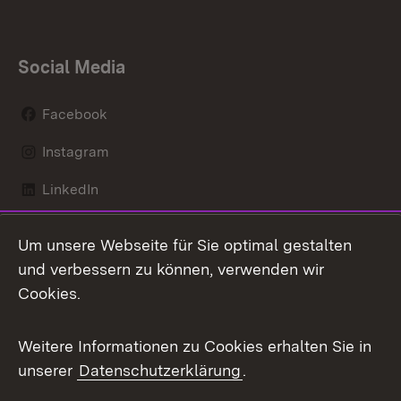
Social Media
Facebook
Instagram
LinkedIn
Mastodon
Um unsere Webseite für Sie optimal gestalten
X / Twitter
und verbessern zu können, verwenden wir
Cookies.
Youtube
Weitere Informationen zu Cookies erhalten Sie in
Zum 
unserer
Datenschutzerklärung
.
Kontakt
Datenschutz