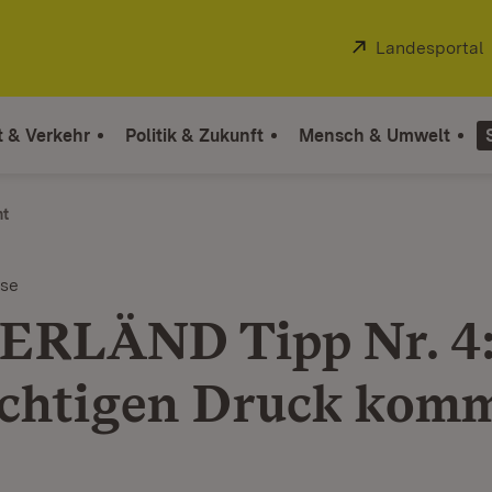
Extern:
Landesportal
t & Verkehr
Politik & Zukunft
Mensch & Umwelt
ht
ise
RLÄND Tipp Nr. 4:
ichtigen Druck komm