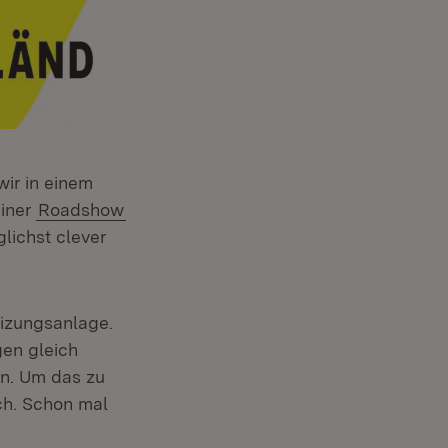
ir in einem
einer
Roadshow
lichst clever
eizungsanlage.
gen gleich
in. Um das zu
ich. Schon mal