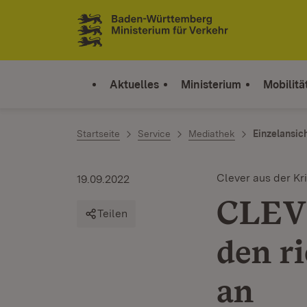
Zum Inhalt springen
Link zur Startseite
Aktuelles
Ministerium
Mobilitä
Startseite
Service
Mediathek
Einzelansic
Clever aus der Kr
19.09.2022
CLEVE
Teilen
den r
an