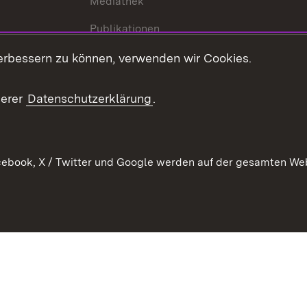
Mediathek
Publikationen
Stellen und Ausbildung
erbessern zu können, verwenden wir Cookies.
Kontaktformular
serer
Datenschutzerklärung
.
Verkehrsinformationen
ebook, X / Twitter und Google werden auf der gesamten Webs
Kontakt
Datenschutz
Benutzungshinweise
Erkläru