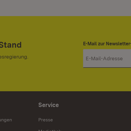
 Stand
E-Mail zur Newslett
esregierung.
Service
lungen
Presse