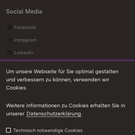
Social Media
Facebook
Instagram
LinkedIn
Mastodon
Um unsere Webseite für Sie optimal gestalten
X / Twitter
und verbessern zu können, verwenden wir
Cookies.
Youtube
Weitere Informationen zu Cookies erhalten Sie in
Zum 
unserer
Datenschutzerklärung
.
Kontakt
Datenschutz
Benutzungshinweise
Erklärung zur
Technisch notwendige Cookies
Barrierefreiheit