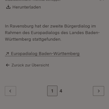
Download:
Herunterladen
(Öffnet in neuem Fenster)
In Ravensburg hat der zweite Bürgerdialog im
Rahmen des Europadialogs des Landes Baden-
Württemberg stattgefunden.
Extern:
(Öffnet in neu
Europadialog Baden-Württemberg
Zurück zur Übersicht
Zur Seite
1
Zur letzten Seite
4
Zurück
Weiter