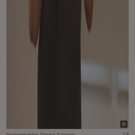
1/4
Staatssekretärin Theresa Schopper